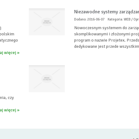
Niezawodne systemy zarządzan
Dodano: 2016-06-07
Kategoria: WEB / O
j
Nowoczesnym systemem do zarządz
 polskim
skomplikowanymi i złożonymi proje
atycznego
program o nazwie Projetex. Prze
dedykowane jest przede wszystkim
aj więcej »
nia, czy
aj więcej »