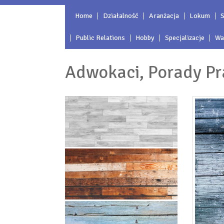
Home
Działalność
Aranżacja
Lokum
S
Public Relations
Hobby
Specjalizacje
Wa
Adwokaci, Porady Pr