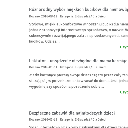
Różnorodny wybór miękkich bucików dla niemowlą
Dodano: 2016-08-12
Kategoria: E-Sprzedaż / Dla Dzieci
Stylowe, miękkie, komfortowe w noszeniu buciki dla niem
jedna z propozycji internetowego sprzedawcy, o nazwie 
sukcesywnie rozwijającego zakres sprzedawanych ubrane
bucików. Odzież...
Czyt
Laktator - urządzenie niezbędne dla mamy karmiąc
Dodano: 2016-05-31
Kategoria: E-Sprzedaż / Dla Dzieci
Matki karmiące piersią swoje dzieci często przez cały te
starają się w porze karmienia wracać do domu. Jest jedna
wygodniejszy sposób na poradzenie sobie...
Czyt
Bezpieczne zabawki dla najmłodszych dzieci
Dodano: 2016-05-19
Kategoria: E-Sprzedaż / Dla Dzieci
Sklep internetowy Ebajkowo z zabawkami dla dzieci zape