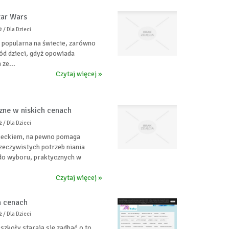
tar Wars
 / Dla Dzieci
o popularna na świecie, zarówno
ód dzieci, gdyż opowiada
 ze...
Czytaj więcej »
czne w niskich cenach
 / Dla Dzieci
zieckiem, na pewno pomaga
zeczywistych potrzeb niania
 do wyboru, praktycznych w
Czytaj więcej »
h cenach
 / Dla Dzieci
szkoły starają się zadbać o to,