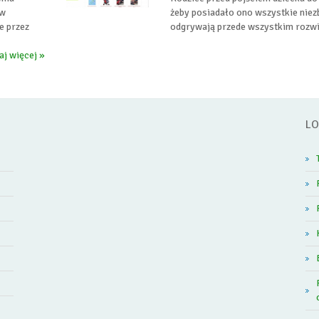
 w
żeby posiadało ono wszystkie niez
e przez
odgrywają przede wszystkim rozwią
aj więcej »
LO