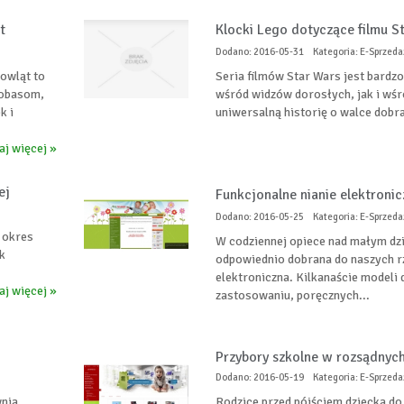
t
Klocki Lego dotyczące filmu S
Dodano: 2016-05-31
Kategoria: E-Sprzedaż
owląt to
Seria filmów Star Wars jest bardz
Bobasom,
wśród widzów dorosłych, jak i wśr
k i
uniwersalną historię o walce dobra
aj więcej »
ej
Funkcjonalne nianie elektroni
Dodano: 2016-05-25
Kategoria: E-Sprzedaż
n okres
W codziennej opiece nad małym d
k
odpowiednio dobrana do naszych r
elektroniczna. Kilkanaście modeli
aj więcej »
zastosowaniu, poręcznych...
Przybory szkolne w rozsądnyc
Dodano: 2016-05-19
Kategoria: E-Sprzedaż
wnia
Rodzice przed pójściem dziecka do 