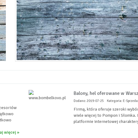
Balony, hel oferowane w Wars
Dodano: 2019-07-25
Kategoria: E-Sprzedaż
kcesoriów
Firmą, która oferuje szeroki wybór
jątkowo
wiele więcej to Pompon i Słomka.
atkowo
platformie internetowej charaktery
aj więcej »