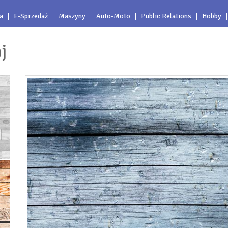
a
E-Sprzedaż
Maszyny
Auto-Moto
Public Relations
Hobby
j