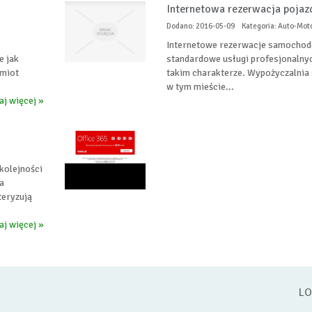
Internetowa rezerwacja pojaz
Dodano: 2016-05-09
Kategoria: Auto-Mot
Internetowe rezerwacje samochod
e jak
standardowe usługi profesjonalnyc
dmiot
takim charakterze. Wypożyczalnia
w tym mieście...
aj więcej »
kolejności
a
eryzują
aj więcej »
LO