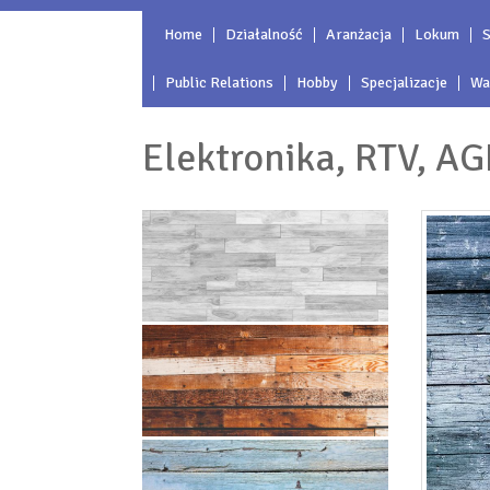
Home
Działalność
Aranżacja
Lokum
S
Public Relations
Hobby
Specjalizacje
Wa
Elektronika, RTV, AG