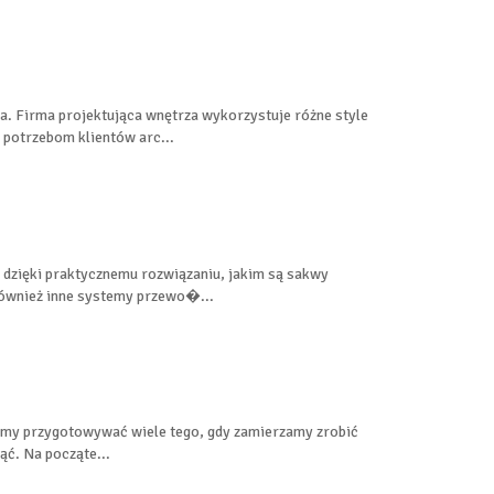
a. Firma projektująca wnętrza wykorzystuje różne style
potrzebom klientów arc...
zięki praktycznemu rozwiązaniu, jakim są sakwy
również inne systemy przewo�...
musimy przygotowywać wiele tego, gdy zamierzamy zrobić
ąć. Na począte...