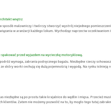
architekt wnętrz
 w sposób malowniczy i twórczy stworzyć wystrój niejednego pomieszczeni
iązania w aranżacji każdego lokum. Wychodząc naprzeciw oczekiwaniom i 
ze spakować przed wyjazdem na wycieczkę motocyklową.
dróż wymaga, zabrania podręcznego bagażu. Niezbędne rzeczy schowasz d
e skóry worki cechują się dużą pojemnością i wygodą. Na rynku istnieją 
u nas niezbędne są po prostu takie krajalnice do wędlin i mięsa. Przecież 
ch klientów. Zatem nie możemy pozwolić na to, by mogło tego tutaj zabrakn