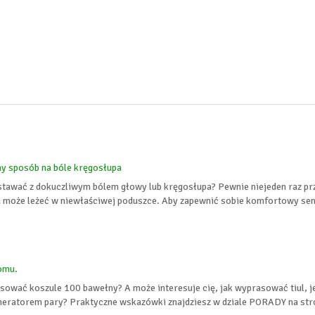
y sposób na bóle kręgosłupa
 wstawać z dokuczliwym bólem głowy lub kręgosłupa? Pewnie niejeden raz pr
 może leżeć w niewłaściwej poduszce. Aby zapewnić sobie komfortowy sen, 
omu.
asować koszule 100 bawełny? A może interesuje cię, jak wyprasować tiul, je
eratorem pary? Praktyczne wskazówki znajdziesz w dziale PORADY na stron