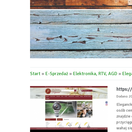
Start
»
E-Sprzedaż
»
Elektronika, RTV, AGD
»
Eleg
https://
Dodano: 2
Eleganck
osób cen
znajdzie
przyciąg
wahaj si