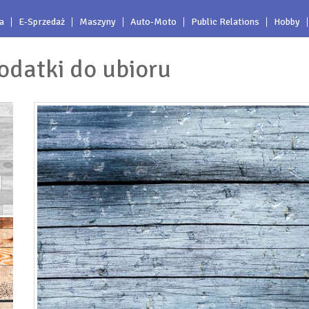
a
E-Sprzedaż
Maszyny
Auto-Moto
Public Relations
Hobby
odatki do ubioru