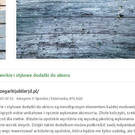
anckie i stylowe dodatki do ubioru
zegarkijubilerjd.pl/
025-02-12
Kategoria: E-Sprzedaż / Elektronika, RTV, AGD
ie i stylowe dodatki do ubioru są nieodłącznym elementem każdej modowej s
iących sobie unikatowe i ręcznie wykonane akcesoria. Złote kolczyki, sreb
 coś dla siebie. Biżuteria opolskie wyróżnia się wysoką jakością wykonani
nie wzrok innych. Dzięki takim dodatkom można podkreślić swój indywidualn
ę więc inwestować w biżuterię opolskie, która będzie nie tylko ozdobą, al