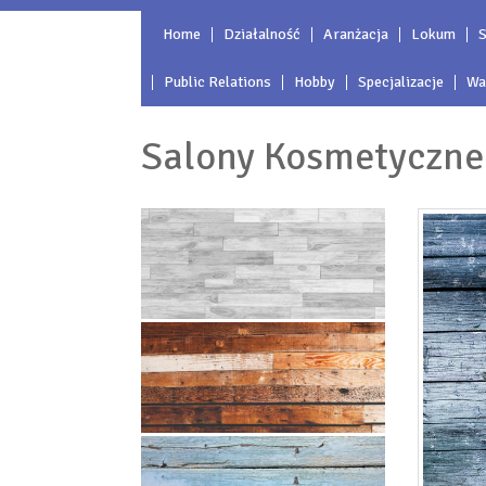
Home
Działalność
Aranżacja
Lokum
S
Public Relations
Hobby
Specjalizacje
Wa
Salony Kosmetyczne 