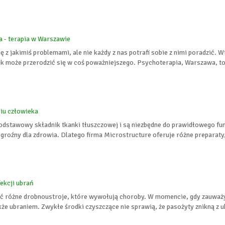
 - terapia w Warszawie
 z jakimiś problemami, ale nie każdy z nas potrafi sobie z nimi poradzić. W
lęk może przerodzić się w coś poważniejszego. Psychoterapia, Warszawa, to
ciu człowieka
podstawowy składnik tkanki tłuszczowej i są niezbędne do prawidłowego f
groźny dla zdrowia. Dlatego firma Microstructure oferuje różne preparaty, 
ekcji ubrań
ć różne drobnoustroje, które wywołują choroby. W momencie, gdy zauważy
kże ubraniem. Zwykłe środki czyszczące nie sprawią, że pasożyty znikną z ub