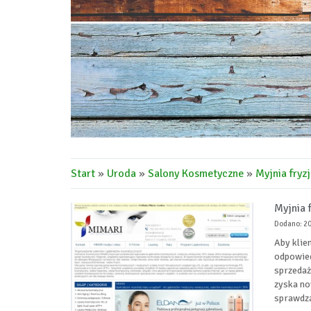
Start
»
Uroda
»
Salony Kosmetyczne
»
Myjnia fryz
Myjnia 
Dodano: 2
Aby klien
odpowied
sprzedaż
zyska no
sprawdza