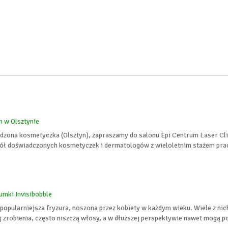
 w Olsztynie
wdzona kosmetyczka (Olsztyn), zapraszamy do salonu Epi Centrum Laser Cl
pół doświadczonych kosmetyczek i dermatologów z wieloletnim stażem prac
umki Invisibobble
popularniejsza fryzura, noszona przez kobiety w każdym wieku. Wiele z nich 
 zrobienia, często niszczą włosy, a w dłuższej perspektywie nawet mogą po