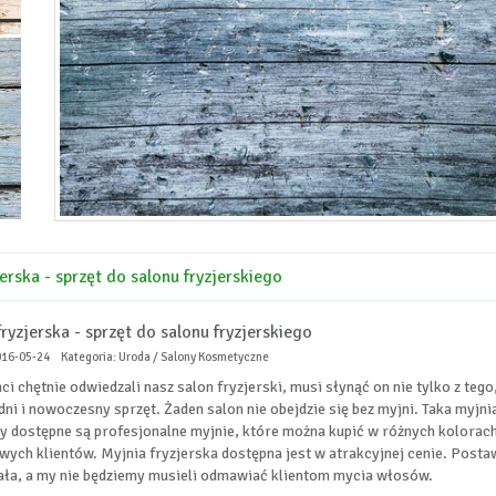
jerska - sprzęt do salonu fryzjerskiego
fryzjerska - sprzęt do salonu fryzjerskiego
016-05-24
Kategoria: Uroda / Salony Kosmetyczne
ci chętnie odwiedzali nasz salon fryzjerski, musi słynąć on nie tylko z teg
ni i nowoczesny sprzęt. Żaden salon nie obejdzie się bez myjni. Taka myjnia
y dostępne są profesjonalne myjnie, które można kupić w różnych kolorach.
wych klientów. Myjnia fryzjerska dostępna jest w atrakcyjnej cenie. Post
ła, a my nie będziemy musieli odmawiać klientom mycia włosów.