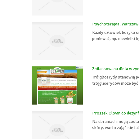
Psychoterapia, Warszawa
Każdy człowiek boryka się
ponieważ, np. niewielki 
Zbilansowana dieta w ży
Trójglicerydy stanowią 
trójglicerydów może być 
Proszek Clovin do dezynf
Na ubraniach mogą zosta
skóry, warto zająć się ta