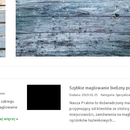
Szybkie maglowanie bielizny p
anie
Dodano: 2019-01-25
Kategoria: Specjaliz
 zabiegu
Nasza Pralnia to doświadczony ma
maglowanie
przyjmujący od klientów ze stolicy
miejscowości, zamówienia na magl
aj więcej »
ręczników łazienkowych...