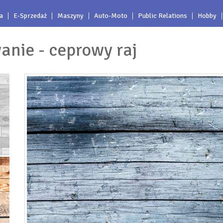
a
E-Sprzedaż
Maszyny
Auto-Moto
Public Relations
Hobby
anie - ceprowy raj