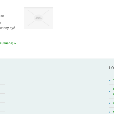
anie
o
owinny być
aj więcej »
LO