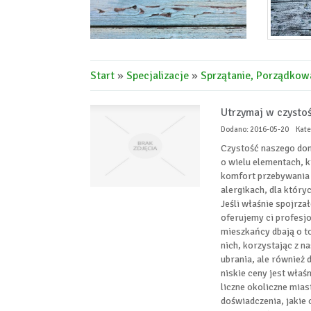
Start
»
Specjalizacje
»
Sprzątanie, Porządkow
Utrzymaj w czysto
Dodano: 2016-05-20
Kate
Czystość naszego dom
o wielu elementach, 
komfort przebywania
alergikach, dla któr
Jeśli właśnie spojrzał
oferujemy ci profesj
mieszkańcy dbają o t
nich, korzystając z n
ubrania, ale również 
niskie ceny jest właś
liczne okoliczne mias
doświadczenia, jakie