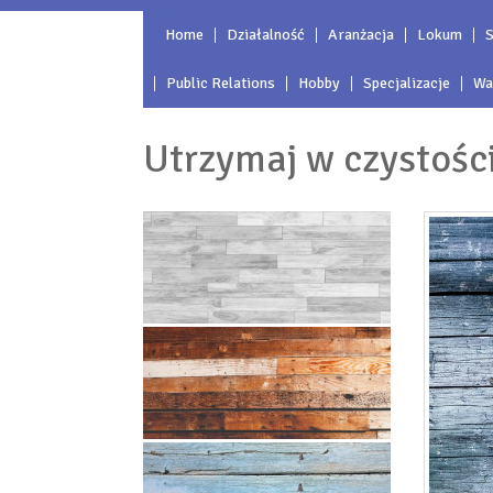
Home
Działalność
Aranżacja
Lokum
S
Public Relations
Hobby
Specjalizacje
Wa
Utrzymaj w czystośc