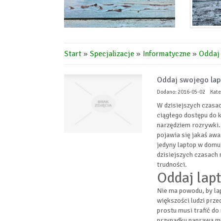
Start
»
Specjalizacje
»
Informatyczne
»
Oddaj 
Oddaj swojego lapt
Dodano: 2016-05-02
Kate
W dzisiejszych czasa
ciągłego dostępu do k
narzędziem rozrywki. 
pojawia się jakaś awar
jedyny laptop w domu 
dzisiejszych czasach 
trudności.
Oddaj lapt
Nie ma powodu, by la
większości ludzi prze
prostu musi trafić do
przypadku naprawa mo