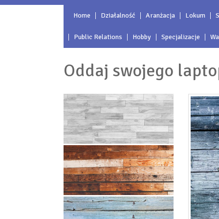
Home
Działalność
Aranżacja
Lokum
S
Public Relations
Hobby
Specjalizacje
Wa
Oddaj swojego lapto