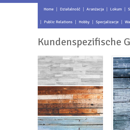
Home
Działalność
Aranżacja
Lokum
S
Public Relations
Hobby
Specjalizacje
Wa
Kundenspezifische G