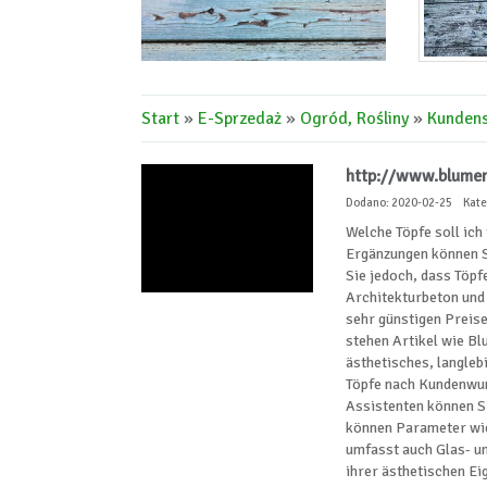
Start
»
E-Sprzedaż
»
Ogród, Rośliny
»
Kundens
http://www.blumen
Dodano: 2020-02-25
Kate
Welche Töpfe soll ich
Ergänzungen können S
Sie jedoch, dass Töpf
Architekturbeton und 
sehr günstigen Preise
stehen Artikel wie Bl
ästhetisches, langleb
Töpfe nach Kundenwun
Assistenten können Si
können Parameter wie
umfasst auch Glas- u
ihrer ästhetischen E