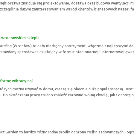
siębiorstwa znajduje się projektowanie, dostawa oraz budowa wentylacji m
Szczególnie dużym zainteresowaniem wśród klientów biznesowych naszej fi
e wrocławskim sklepie
tesurfing (Wrocław) to cały niezbędny asortyment, włącznie z najlepszymi d
dstawiany sprzedawca działający w formie stacjonarnej i internetowej gwar
atformę wibracyjną?
tórych można używać w domu, cieszą się obecnie dużą popularnością. Jest
. Po skończeniu pracy trudno znaleźć zarówno wolną chwilę, jak i ochotę na
ect Garden to bardzo różnorodne środki ochrony roślin sadowniczych i og