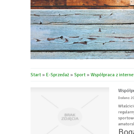
Start
»
E-Sprzedaż
»
Sport
»
Współpraca z intern
Współpr
Dodano: 2
Właścici
regularn
sportowe
amatorsk
Boga