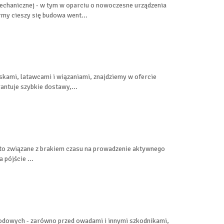
echanicznej - w tym w oparciu o nowoczesne urządzenia
rmy cieszy się budowa went...
eskami, latawcami i wiązaniami, znajdziemy w ofercie
antuje szybkie dostawy,...
 to związane z brakiem czasu na prowadzenie aktywnego
 pójście ...
rodowych - zarówno przed owadami i innymi szkodnikami,