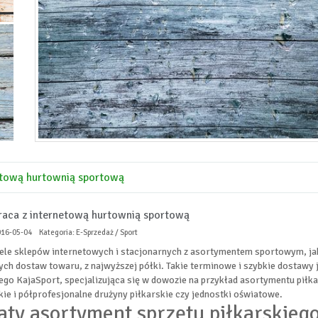
etową hurtownią sportową
aca z internetową hurtownią sportową
016-05-04
Kategoria: E-Sprzedaż / Sport
ele sklepów internetowych i stacjonarnych z asortymentem sportowym, jak 
ych dostaw towaru, z najwyższej półki. Takie terminowe i szybkie dostawy 
go KajaSport, specjalizująca się w dowozie na przykład asortymentu piłkar
ie i półprofesjonalne drużyny piłkarskie czy jednostki oświatowe.
ty asortyment sprzętu piłkarskieg