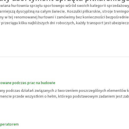
wiana hurtownia sprzętu sportowego wśród swoich kategorii sprzedażowych
arniejszą dyscypliną na całym świecie. Koszulki piłkarskie, stroje trening
my w tej renomowanej hurtowni i zamówimy bez konieczności bezpośredni
w przeciągu kilku najbliższych dni roboczych, każdy transport jest ubezpiecz
sowane podczas prac na budowie
ny podczas działań związanych z tworzeniem poszczególnych elementów k
mencie przede wszystkim o hełm, którego podstawowym zadaniem jest zabe
uperatorem