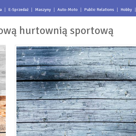
a
E-Sprzedaż
Maszyny
Auto-Moto
Public Relations
Hobby
tową hurtownią sportową