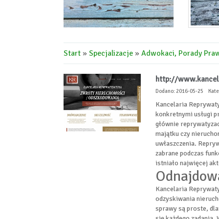
Start
»
Specjalizacje
»
Adwokaci, Porady Pra
http://www.kancela
Dodano: 2016-05-25
Kate
Kancelaria Reprywaty
konkretnymi usługi p
głównie reprywatyzac
majątku czy nieruchom
uwłaszczenia. Repryw
zabrane podczas funk
istniało najwięcej a
Odnajdowa
Kancelaria Reprywaty
odzyskiwania nierucho
sprawy są proste, dla
się każdego zadania.