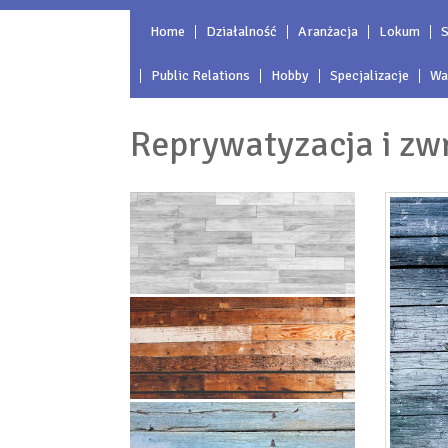
Home
Działalność
Aranżacja
Lokum
S
Public Relations
Hobby
Specjalizacje
Wa
Reprywatyzacja i zw