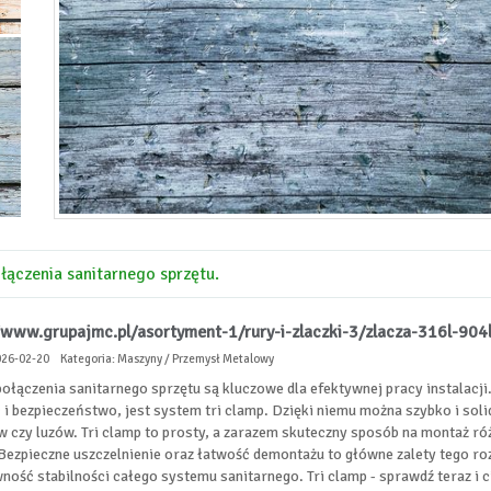
łączenia sanitarnego sprzętu.
/www.grupajmc.pl/asortyment-1/rury-i-zlaczki-3/zlacza-316l-904
026-02-20
Kategoria: Maszyny / Przemysł Metalowy
połączenia sanitarnego sprzętu są kluczowe dla efektywnej pracy instalacj
 i bezpieczeństwo, jest system tri clamp. Dzięki niemu można szybko i sol
 czy luzów. Tri clamp to prosty, a zarazem skuteczny sposób na montaż róż
Bezpieczne uszczelnienie oraz łatwość demontażu to główne zalety tego ro
ność stabilności całego systemu sanitarnego. Tri clamp - sprawdź teraz i ci