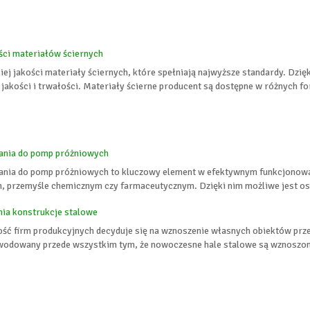
ści materiałów ściernych
ej jakości materiały ściernych, które spełniają najwyższe standardy. Dzi
akości i trwałości. Materiały ścierne producent są dostępne w różnych for
ania do pomp próżniowych
nia do pomp próżniowych to kluczowy element w efektywnym funkcjonowa
, przemyśle chemicznym czy farmaceutycznym. Dzięki nim możliwe jest os
ia konstrukcje stalowe
lość firm produkcyjnych decyduje się na wznoszenie własnych obiektów p
powodowany przede wszystkim tym, że nowoczesne hale stalowe są wznoszon