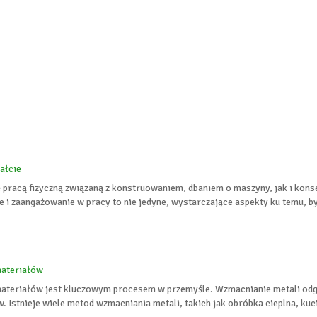
ałcie
 pracą fizyczną związaną z konstruowaniem, dbaniem o maszyny, jak i kons
e i zaangażowanie w pracy to nie jedyne, wystarczające aspekty ku temu, b
materiałów
ateriałów jest kluczowym procesem w przemyśle. Wzmacnianie metali odgr
 Istnieje wiele metod wzmacniania metali, takich jak obróbka cieplna, kuci