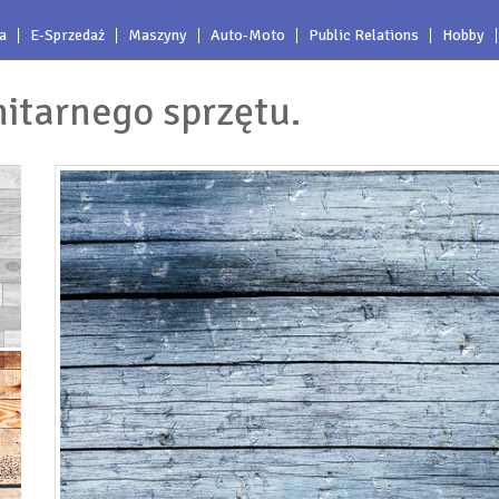
a
E-Sprzedaż
Maszyny
Auto-Moto
Public Relations
Hobby
nitarnego sprzętu.