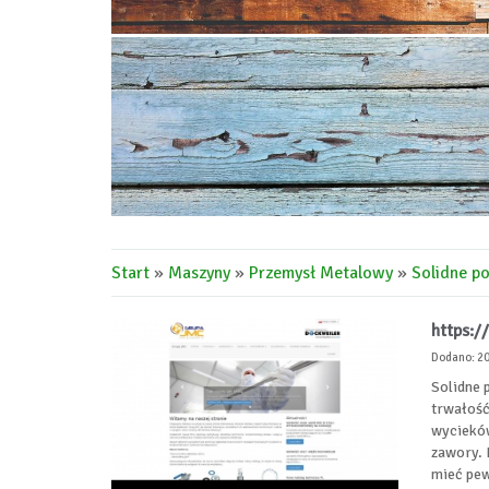
Start
»
Maszyny
»
Przemysł Metalowy
»
Solidne po
https:/
Dodano: 2
Solidne 
trwałość
wycieków
zawory. 
mieć pew