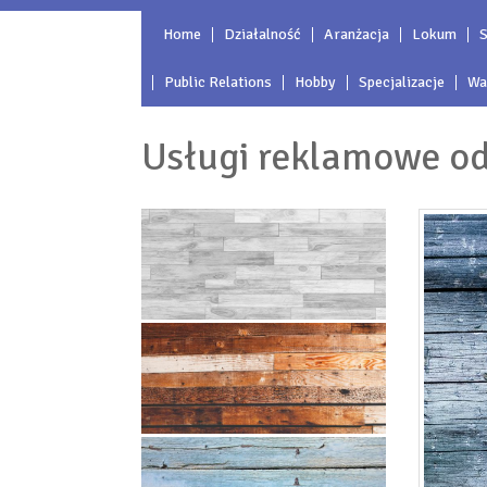
Home
Działalność
Aranżacja
Lokum
S
Public Relations
Hobby
Specjalizacje
Wa
Usługi reklamowe od