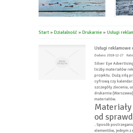
Start
»
Działalność
»
Drukarnie
»
Usługi rekla
Usługi reklamowe 
Dodano: 2018-12-27
Kate
Silver Eye Advertisin
liczby materiałów re
projektu. Dużą siłą p
cyfrową czy kalendar
szczegóły zlecenia, 
drukarnia (Warszawa)
materiałów.
Materiały
od sprawd
. Sposób postrzegania
elementów, jednym z n