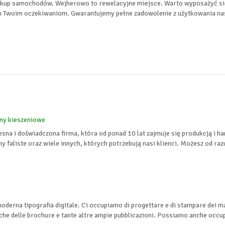
skup samochodów. Wejherowo to rewelacyjne miejsce. Warto wyposażyć si
 Twoim oczekiwaniom. Gwarantujemy pełne zadowolenie z użytkowania n
yny kieszeniowe
na i doświadczona firma, która od ponad 10 lat zajmuje się produkcją i 
y faliste oraz wiele innych, których potrzebują nasi klienci. Możesz od raz
oderna tipografia digitale. Ci occupiamo di progettare e di stampare dei mate
he delle brochure e tante altre ampie pubblicazioni. Possiamo anche occupa