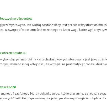
jlepszych producentów
 przemysłowych. Ich rodzaj dostosowany jest przede wszystkim do miejsca
ent, w swojej ofercie umieścił wszelkiego rodzaju wagi, które wykorzystyw
ofercie Studia ID
 wykonujących nadruki na kartach plastikowych stosowana jest jako nośni
nymi w nieco innej kolejności, ze względu na pragmatykę procesu drukowa
we w Łodzi!
znanego i zaufanego biura rachunkowego, które starannie, z precyzją oraz
ięgowych? Jeśli tak, zapewniamy, że jedynym słusznym wyjściem będzie dla c