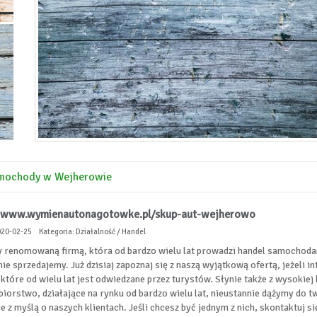
samochody w Wejherowie
//www.wymienautonagotowke.pl/skup-aut-wejherowo
020-02-25
Kategoria: Działalność / Handel
 renomowaną firmą, która od bardzo wielu lat prowadzi handel samochod
nie sprzedajemy. Już dzisiaj zapoznaj się z naszą wyjątkową ofertą, jeżel
 które od wielu lat jest odwiedzane przez turystów. Słynie także z wysoki
biorstwo, działające na rynku od bardzo wielu lat, nieustannie dążymy do t
e z myślą o naszych klientach. Jeśli chcesz być jednym z nich, skontaktuj si