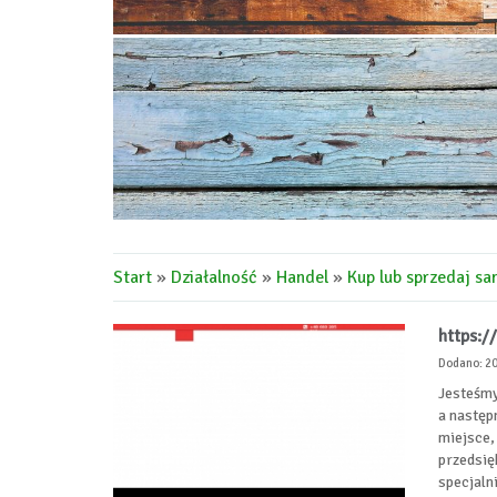
Start
»
Działalność
»
Handel
»
Kup lub sprzedaj 
https:
Dodano: 2
Jesteśmy
a następ
miejsce,
przedsię
specjalni