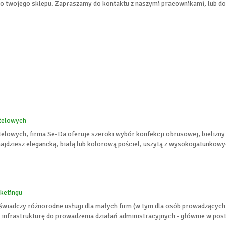
o twojego sklepu. Zapraszamy do kontaktu z naszymi pracownikami, lub do
telowych
elowych, firma Se-Da oferuje szeroki wybór konfekcji obrusowej, bielizny p
ajdziesz elegancką, białą lub kolorową pościel, uszytą z wysokogatunkowyc
ketingu
świadczy różnorodne usługi dla małych firm (w tym dla osób prowadzącyc
nfrastrukturę do prowadzenia działań administracyjnych - głównie w postac