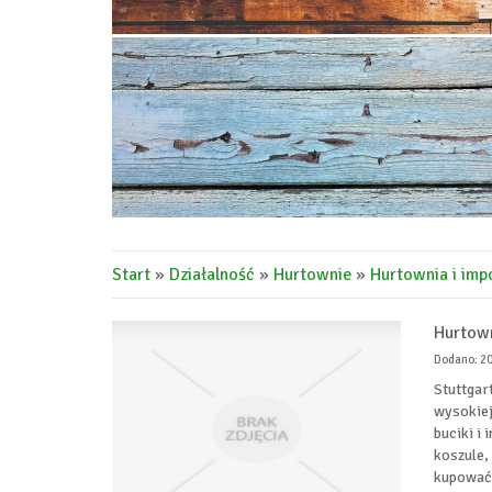
Start
»
Działalność
»
Hurtownie
»
Hurtownia i impo
Hurtown
Dodano: 2
Stuttgar
wysokiej
buciki i 
koszule,
kupować 