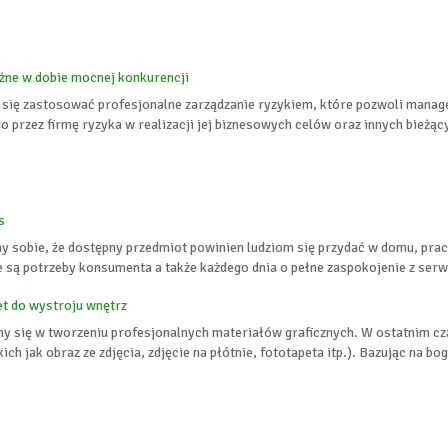
żne w dobie mocnej konkurencji
 się zastosować profesjonalne zarządzanie ryzykiem, które pozwoli mana
przez firmę ryzyka w realizacji jej biznesowych celów oraz innych bieżąc
s
sobie, że dostępny przedmiot powinien ludziom się przydać w domu, pracy 
ie są potrzeby konsumenta a także każdego dnia o pełne zaspokojenie z serw
t do wystroju wnętrz
emy się w tworzeniu profesjonalnych materiałów graficznych. W ostatnim cza
h jak obraz ze zdjęcia, zdjęcie na płótnie, fototapeta itp.). Bazując na boga