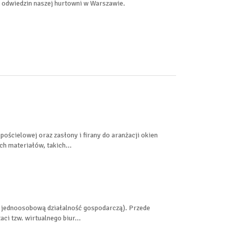
 odwiedzin naszej hurtowni w Warszawie.
ościelowej oraz zasłony i firany do aranżacji okien
h materiałów, takich...
h jednoosobową działalność gospodarczą). Przede
i tzw. wirtualnego biur...