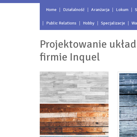
Home
Działalność
Aranżacja
Lokum
S
Public Relations
Hobby
Specjalizacje
Wa
Projektowanie układ
firmie Inquel