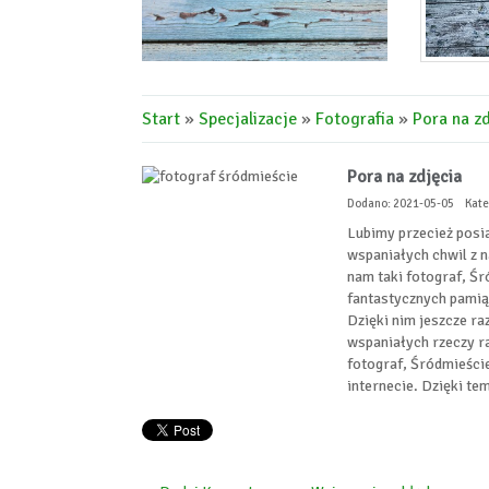
Start
»
Specjalizacje
»
Fotografia
»
Pora na zd
Pora na zdjęcia
Dodano: 2021-05-05
Kate
Lubimy przecież posi
wspaniałych chwil z n
nam taki fotograf, Ś
fantastycznych pamiąt
Dzięki nim jeszcze ra
wspaniałych rzeczy ra
fotograf, Śródmieści
internecie. Dzięki te