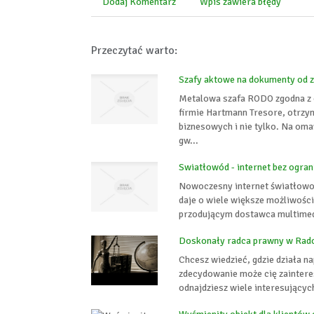
Dodaj Komentarz
Wpis zawiera błędy
Przeczytać warto:
Szafy aktowe na dokumenty od 
Metalowa szafa RODO zgodna z 
firmie Hartmann Tresore, otrz
biznesowych i nie tylko. Na om
gw...
Swiatłowód - internet bez ogran
Nowoczesny internet światłowodo
daje o wiele większe możliwości
przodującym dostawca multimed
Doskonały radca prawny w Rad
Chcesz wiedzieć, gdzie działa 
zdecydowanie może cię zainteres
odnajdziesz wiele interesujących