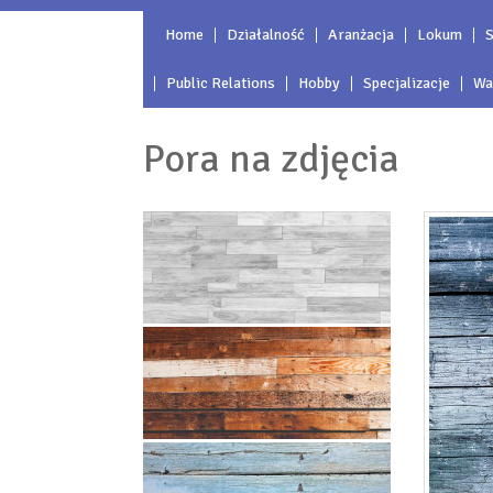
Home
Działalność
Aranżacja
Lokum
S
Public Relations
Hobby
Specjalizacje
Wa
Pora na zdjęcia