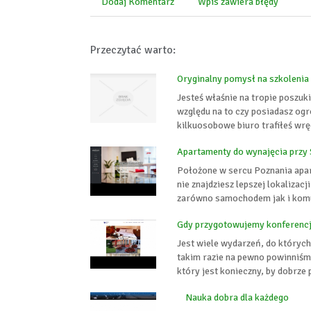
Dodaj Komentarz
Wpis zawiera błędy
Przeczytać warto:
Oryginalny pomysł na szkolenia
Jesteś właśnie na tropie poszu
względu na to czy posiadasz og
kilkuosobowe biuro trafiłeś wrę
Apartamenty do wynajęcia przy
Położone w sercu Poznania apart
nie znajdziesz lepszej lokalizac
zarówno samochodem jak i komun
Gdy przygotowujemy konferenc
Jest wiele wydarzeń, do któryc
takim razie na pewno powinniśmy
który jest konieczny, by dobrze
Nauka dobra dla każdego