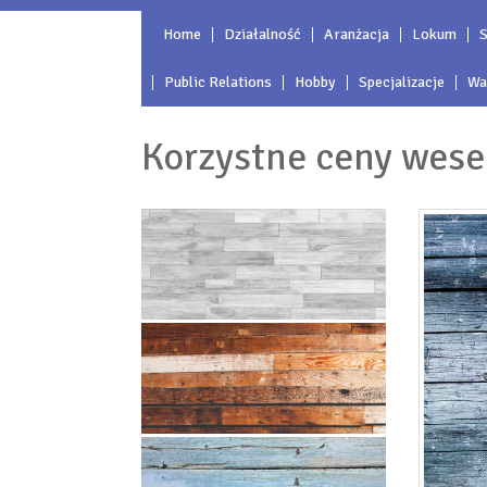
Home
Działalność
Aranżacja
Lokum
S
Public Relations
Hobby
Specjalizacje
Wa
Korzystne ceny wese