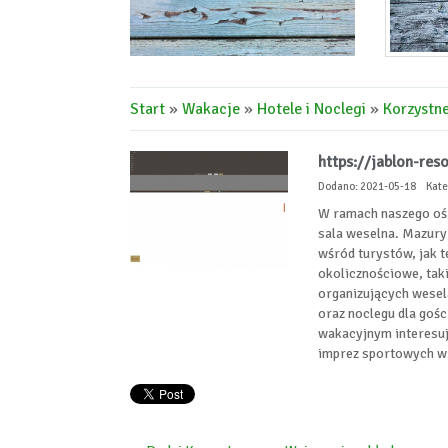
Start
»
Wakacje
»
Hotele i Noclegi
»
Korzystn
https://jablon-res
Dodano: 2021-05-18
Kate
W ramach naszego oś
sala weselna. Mazury
wśród turystów, jak t
okolicznościowe, taki
organizujących wesel
oraz noclegu dla gośc
wakacyjnym interesuje
imprez sportowych 