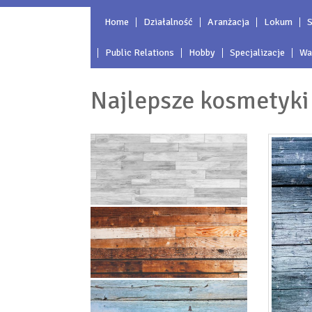
Home
Działalność
Aranżacja
Lokum
S
Public Relations
Hobby
Specjalizacje
Wa
Najlepsze kosmetyki 