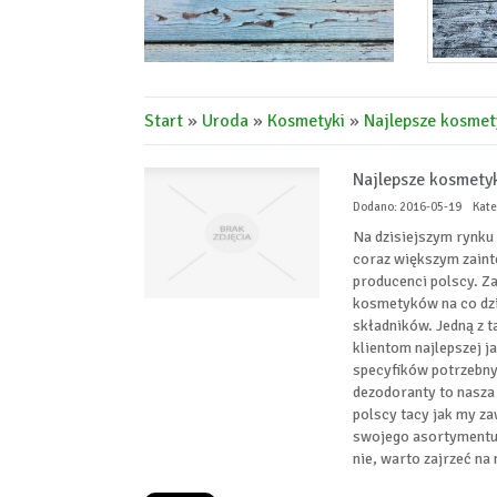
Start
»
Uroda
»
Kosmetyki
»
Najlepsze kosmety
Najlepsze kosmetyki
Dodano: 2016-05-19
Kate
Na dzisiejszym rynku
coraz większym zainte
producenci polscy. Za
kosmetyków na co dzi
składników. Jedną z t
klientom najlepszej 
specyfików potrzebnyc
dezodoranty to nasza
polscy tacy jak my z
swojego asortymentu.
nie, warto zajrzeć na