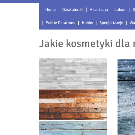
Home
Działalność
Aranżacja
Lokum
S
Public Relations
Hobby
Specjalizacje
Wa
Jakie kosmetyki dla