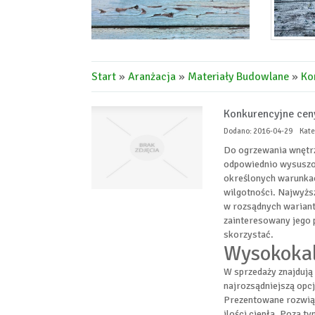
Start
»
Aranżacja
»
Materiały Budowlane
»
Ko
Konkurencyjne ce
Dodano: 2016-04-29
Kate
Do ogrzewania wnętrz
odpowiednio wysuszon
określonych warunkac
wilgotności. Najwyżs
w rozsądnych wariant
zainteresowany jego 
skorzystać.
Wysokoka
W sprzedaży znajdują
najrozsądniejszą opc
Prezentowane rozwiąz
ilości ciepła. Poza t