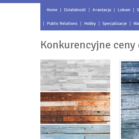
Home
Działalność
Aranżacja
Lokum
S
Public Relations
Hobby
Specjalizacje
Wa
Konkurencyjne ceny