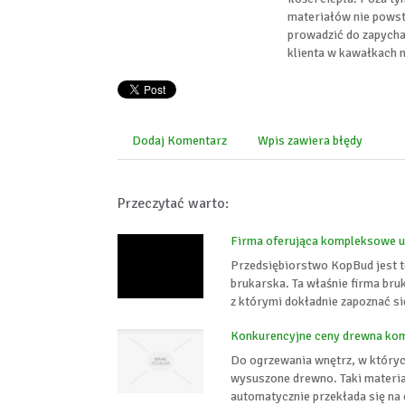
materiałów nie powst
prowadzić do zapych
klienta w kawałkach 
Dodaj Komentarz
Wpis zawiera błędy
Przeczytać warto:
Firma oferująca kompleksowe u
Przedsiębiorstwo KopBud jest t
brukarska. Ta właśnie firma bru
z którymi dokładnie zapoznać się
Konkurencyjne ceny drewna ko
Do ogrzewania wnętrz, w któryc
wysuszone drewno. Taki materia
automatycznie przekłada się na 