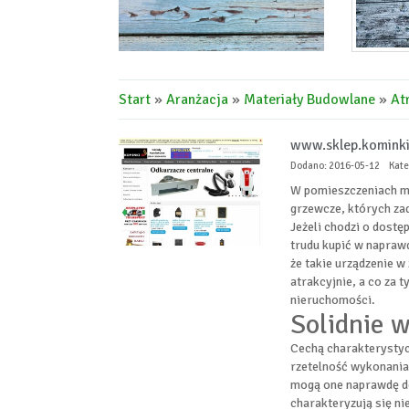
Start
»
Aranżacja
»
Materiały Budowlane
»
At
www.sklep.kominki
Dodano: 2016-05-12
Kate
W pomieszczeniach mi
grzewcze, których zad
Jeżeli chodzi o dostę
trudu kupić w napraw
że takie urządzenie 
atrakcyjnie, a co za 
nieruchomości.
Solidnie 
Cechą charakterystyc
rzetelność wykonania
mogą one naprawdę do
charakteryzują się n