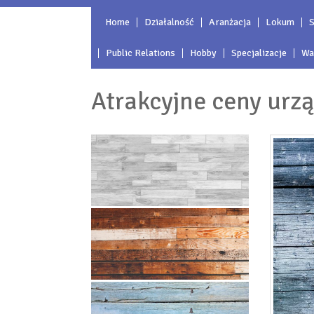
Home
Działalność
Aranżacja
Lokum
S
Public Relations
Hobby
Specjalizacje
Wa
Atrakcyjne ceny urz