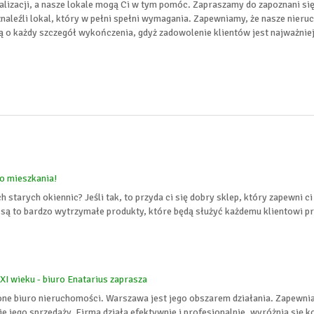
ealizacji, a nasze lokale mogą Ci w tym pomóc. Zapraszamy do zapoznani s
znaleźli lokal, który w pełni spełni wymagania. Zapewniamy, że nasze nier
ą o każdy szczegół wykończenia, gdyż zadowolenie klientów jest najważniej
go mieszkania!
starych okiennic? Jeśli tak, to przyda ci się dobry sklep, który zapewni c
 są to bardzo wytrzymałe produkty, które będą służyć każdemu klientowi prz
I wieku - biuro Enatarius zaprasza
ione biuro nieruchomości. Warszawa jest jego obszarem działania. Zapewni
 jego sprzedaży. Firma działa efektywnie i profesjonalnie, wyróżnia się 