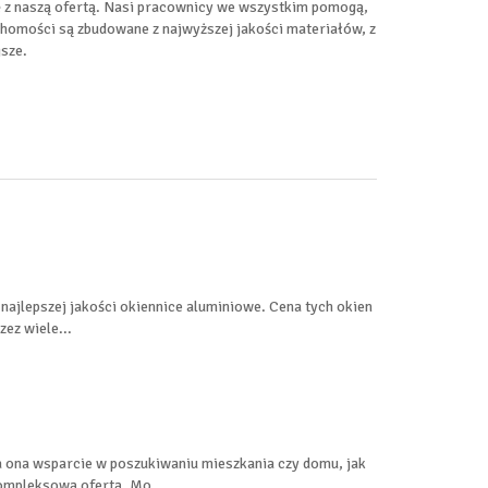
ię z naszą ofertą. Nasi pracownicy we wszystkim pomogą,
uchomości są zbudowane z najwyższej jakości materiałów, z
sze.
i najlepszej jakości okiennice aluminiowe. Cena tych okien
ez wiele...
a ona wsparcie w poszukiwaniu mieszkania czy domu, jak
kompleksową ofertą. Mo...