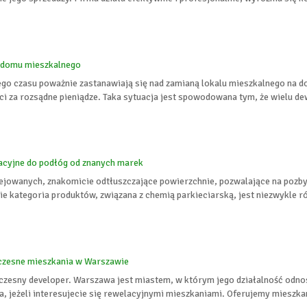
 domu mieszkalnego
ego czasu poważnie zastanawiają się nad zamianą lokalu mieszkalnego na d
i za rozsądne pieniądze. Taka sytuacja jest spowodowana tym, że wielu de
nacyjne do podłóg od znanych marek
lejowanych, znakomicie odtłuszczające powierzchnie, pozwalające na pozb
ie kategoria produktów, związana z chemią parkieciarską, jest niezwykle r
czesne mieszkania w Warszawie
czesny developer. Warszawa jest miastem, w którym jego działalność odnos
 jeżeli interesujecie się rewelacyjnymi mieszkaniami. Oferujemy mieszkan