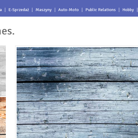
a
E-Sprzedaż
Maszyny
Auto-Moto
Public Relations
Hobby
nes.