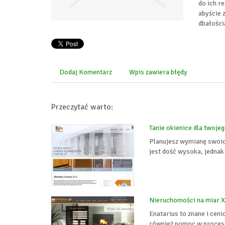
do ich r
abyście 
dbałości
Dodaj Komentarz
Wpis zawiera błędy
Przeczytać warto:
Tanie okienice dla twoje
Planujesz wymianę swoich 
jest dość wysoka, jednak
Nieruchomości na miar XX
Enatarius to znane i cen
również pomoc w procesie