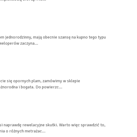
om jednorodzinny, mają obecnie szansę na kupno tego typu
weloperów zaczyna...
ycie się opornych plam, zamówimy w sklepie
óżnorodna i bogata. Do powierzc...
i naprawdę rewelacyjne skutki. Warto więc sprawdzić to,
ia o różnych metrażac...