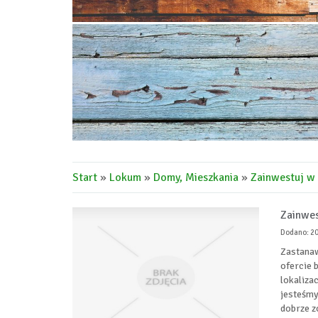
Start
»
Lokum
»
Domy, Mieszkania
»
Zainwestuj w 
Zainwes
Dodano: 2
Zastanaw
ofercie 
lokaliza
jesteśmy
dobrze z