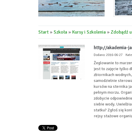
Start
»
Szkoła
»
Kursy i Szkolenia
»
Zdobądź u
http://akademia-ja
Dodano: 2016-06-27
Kate
Żeglowanie to marzeni
jest to zajęcie tylko
zbiornikach wodnych, 
samodzielnie sterowa
kursów na sternika j
pełnym morzu. Organi
zdobycie odpowiednie
siebie wody. Uwielbia
statku? Zgłoś się kon
rejsy stażowe organi