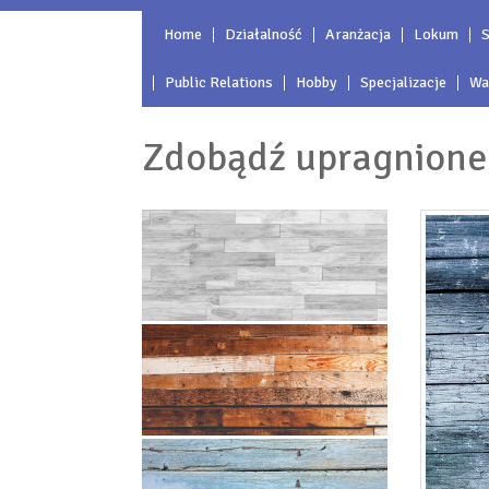
Home
Działalność
Aranżacja
Lokum
S
Public Relations
Hobby
Specjalizacje
Wa
Zdobądź upragnione 