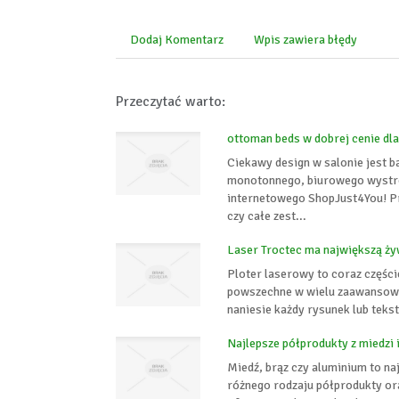
Dodaj Komentarz
Wpis zawiera błędy
Przeczytać warto:
ottoman beds w dobrej cenie dl
Ciekawy design w salonie jest 
monotonnego, biurowego wystroj
internetowego ShopJust4You! Prz
czy całe zest...
Laser Troctec ma największą ż
Ploter laserowy to coraz części
powszechne w wielu zaawansowa
naniesie każdy rysunek lub teks
Najlepsze półprodukty z miedzi 
Miedź, brąz czy aluminium to n
różnego rodzaju półprodukty or