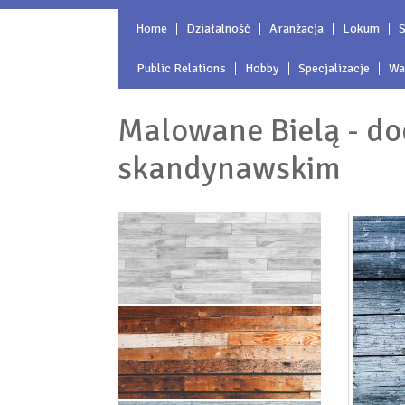
Home
Działalność
Aranżacja
Lokum
S
Public Relations
Hobby
Specjalizacje
Wa
Malowane Bielą - do
skandynawskim