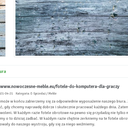
ura
/www.nowoczesne-meble.eu/fotele-do-komputera-dla-graczy
021-04-21
Kategoria: E-Sprzedaż / Meble
j może w końcu zabierzemy się za odpowiednie wyposażenie naszego biura. 
ć, gdy chcemy naprawdę dobrze i skutecznie pracować każdego dnia. Zatem
owoleni. W każdym razie fotele obrotowe na pewno się przydadzą nie tylk
my o to dzisiaj zadbać. W każdym razie chętnie zerkniemy na te fotele obrot
owały do naszego wystroju, gdy się za niego weźmiemy.