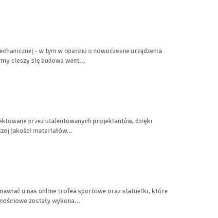
echanicznej - w tym w oparciu o nowoczesne urządzenia
rmy cieszy się budowa went...
jektowane przez utalentowanych projektantów, dzięki
ej jakości materiałów...
awiać u nas online trofea sportowe oraz statuetki, które
znościowe zostały wykona...