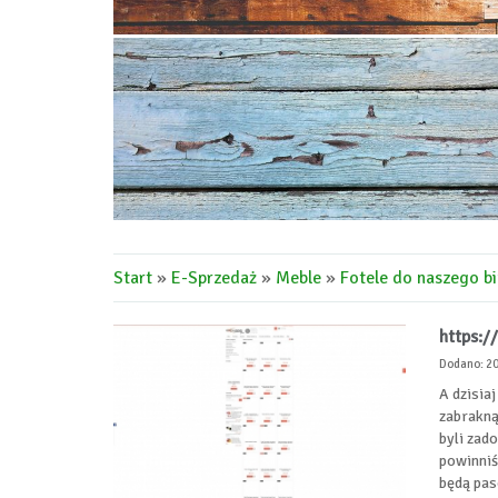
Start
»
E-Sprzedaż
»
Meble
»
Fotele do naszego bi
https:/
Dodano: 2
A dzisia
zabrakną
byli zad
powinniś
będą pas