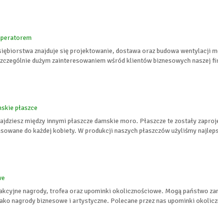
uperatorem
siębiorstwa znajduje się projektowanie, dostawa oraz budowa wentylacji m
Szczególnie dużym zainteresowaniem wśród klientów biznesowych naszej fi
mskie płaszce
najdziesz między innymi płaszcze damskie moro. Płaszcze te zostały zapro
owane do każdej kobiety. W produkcji naszych płaszczów użyliśmy najlepsz
we
akcyjne nagrody, trofea oraz upominki okolicznościowe. Mogą państwo zam
ako nagrody biznesowe i artystyczne. Polecane przez nas upominki okolic