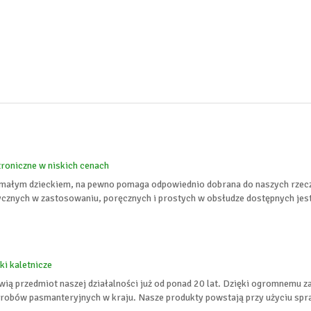
troniczne w niskich cenach
 małym dzieckiem, na pewno pomaga odpowiednio dobrana do naszych rzeczy
cznych w zastosowaniu, poręcznych i prostych w obsłudze dostępnych jest
ki kaletnicze
wią przedmiot naszej działalności już od ponad 20 lat. Dzięki ogromnemu z
obów pasmanteryjnych w kraju. Nasze produkty powstają przy użyciu spraw