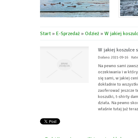
Start
»
E-Sprzedaż
»
Odzież
»
W jakiej koszul
W jakiej koszulce 
Dodano: 2021-09-16
Kate
Na pewno sami zawsze 
oczekiwania i w któr
się sami, w jakiej ce
dokładnie to wszystko
zaoferować jeszcze te
koszulki, t-shirty dam
działa. Na pewno sko
właśnie tutaj już teraz