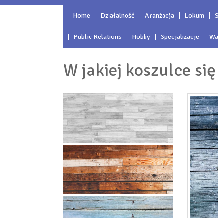
Home
Działalność
Aranżacja
Lokum
S
Public Relations
Hobby
Specjalizacje
Wa
W jakiej koszulce si