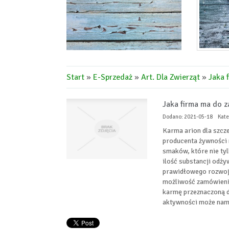
Start
»
E-Sprzedaż
»
Art. Dla Zwierząt
»
Jaka 
Jaka firma ma do z
Dodano: 2021-05-18
Kate
Karma arion dla szcze
producenta żywności 
smaków, które nie ty
ilość substancji odż
prawidłowego rozwoju 
możliwość zamówienia 
karmę przeznaczoną d
aktywności może nam