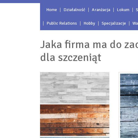
Home
Działalność
Aranżacja
Lokum
S
Public Relations
Hobby
Specjalizacje
Wa
Jaka firma ma do za
dla szczeniąt