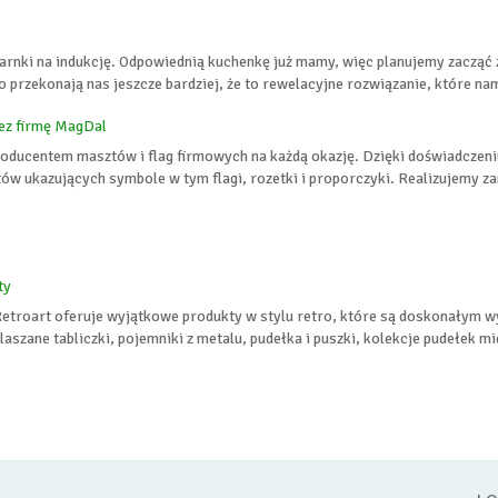
rnki na indukcję. Odpowiednią kuchenkę już mamy, więc planujemy zacząć z 
o przekonają nas jeszcze bardziej, że to rewelacyjne rozwiązanie, które nam
ez firmę MagDal
producentem masztów i flag firmowych na każdą okazję. Dzięki doświadcze
ów ukazujących symbole w tym flagi, rozetki i proporczyki. Realizujemy z
ty
Retroart oferuje wyjątkowe produkty w stylu retro, które są doskonałym
laszane tabliczki, pojemniki z metalu, pudełka i puszki, kolekcje pudełek 