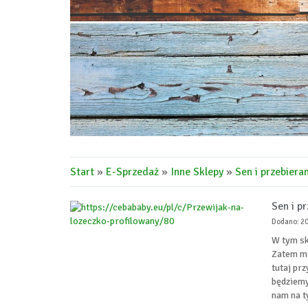
Start
»
E-Sprzedaż
»
Inne Sklepy
»
Sen i przebiera
Sen i pr
Dodano: 2
W tym sk
Zatem mo
tutaj pr
będziemy
nam na t