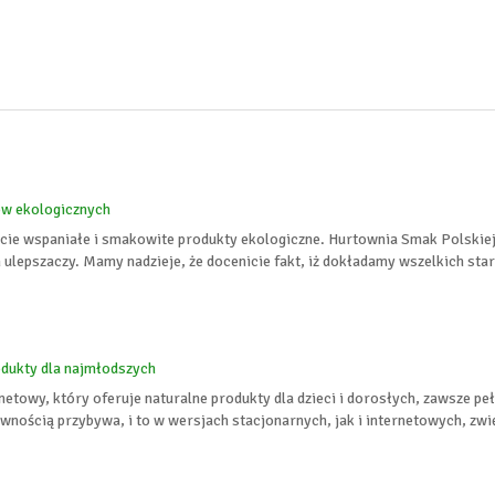
ów ekologicznych
ecie wspaniałe i smakowite produkty ekologiczne. Hurtownia Smak Polskiej 
lepszaczy. Mamy nadzieje, że docenicie fakt, iż dokładamy wszelkich starań
dukty dla najmłodszych
netowy, który oferuje naturalne produkty dla dzieci i dorosłych, zawsze 
wnością przybywa, i to w wersjach stacjonarnych, jak i internetowych, zwię