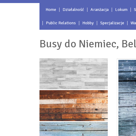
Home
Działalność
Aranżacja
Lokum
S
Public Relations
Hobby
Specjalizacje
Wa
Busy do Niemiec, Belg