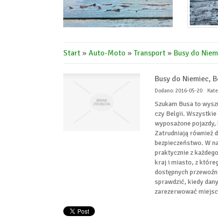
Start
»
Auto-Moto
»
Transport
»
Busy do Niemi
Busy do Niemiec, Be
Dodano: 2016-05-20
Kate
Szukam Busa to wyszu
czy Belgii. Wszystki
wyposażone pojazdy, 
Zatrudniają również 
bezpieczeństwo. W nas
praktycznie z każdeg
kraj i miasto, z które
dostępnych przewoźni
sprawdzić, kiedy dany 
zarezerwować miejsc