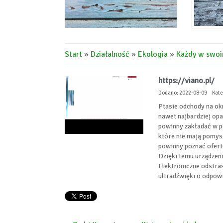
Start
»
Działalność
»
Ekologia
»
Każdy w swoi
https://viano.pl/
Dodano: 2022-08-09
Kate
Ptasie odchody na ok
nawet najbardziej op
powinny zakładać w p
które nie mają pomysł
powinny poznać ofert
Dzięki temu urządzen
Elektroniczne odstras
ultradźwięki o odpowi