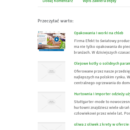
Dodaj Komentarz
Wpis zawiera błędy
Przeczytać warto:
Opakowania i worki na chleb
Firma Efekt to światowy produc
ma nie tylko opakowania do pie
branżach. W dzisiejszych czasach
Olejowe kotły o solidnych para
Oferowane przez nasze przedsię
najlepszych na polskim rynku. W
centralnego ogrzewania do domó
Hurtownia i importer odzieży uż
Stuttgarter-mode to nowoczesna 
hurtowni znajdziesz wiele ubrań
człowiekowi przez wiele lat. Po
oliwa z oliwek z krety w ofercie