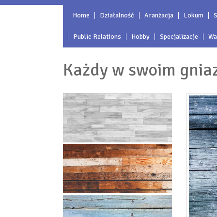
Home
Działalność
Aranżacja
Lokum
S
Public Relations
Hobby
Specjalizacje
Wa
Każdy w swoim gnia