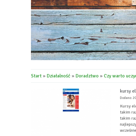
Start
»
Działalność
»
Doradztwo
»
Czy warto uczyć
kursy e
Dodano: 2
Kursy el
takim ra
takim ra
najlepsz
wcześnie