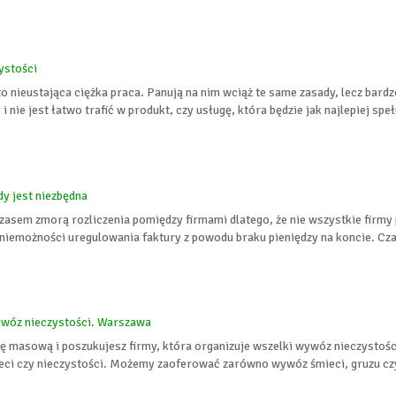
ystości
o nieustająca ciężka praca. Panują na nim wciąż te same zasady, lecz bardz
 nie jest łatwo trafić w produkt, czy usługę, która będzie jak najlepiej spełn
dy jest niezbędna
zasem zmorą rozliczenia pomiędzy firmami dlatego, że nie wszystkie firmy 
niemożności uregulowania faktury z powodu braku pieniędzy na koncie. Czas
ywóz nieczystości. Warszawa
zę masową i poszukujesz firmy, która organizuje wszelki wywóz nieczysto
eci czy nieczystości. Możemy zaoferować zarówno wywóz śmieci, gruzu czy 