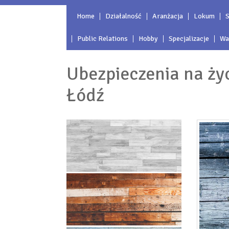
Home
Działalność
Aranżacja
Lokum
S
Public Relations
Hobby
Specjalizacje
Wa
Ubezpieczenia na życ
Łódź