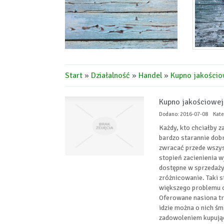
Start
»
Działalność
»
Handel
»
Kupno jakościo
Kupno jakościowej 
Dodano: 2016-07-08
Kate
Każdy, kto chciałby 
bardzo starannie dobr
zwracać przede wszyst
stopień zacienienia w
dostępne w sprzedaży
zróżnicowanie. Taki 
większego problemu o
Oferowane nasiona tr
idzie można o nich śm
zadowoleniem kupują