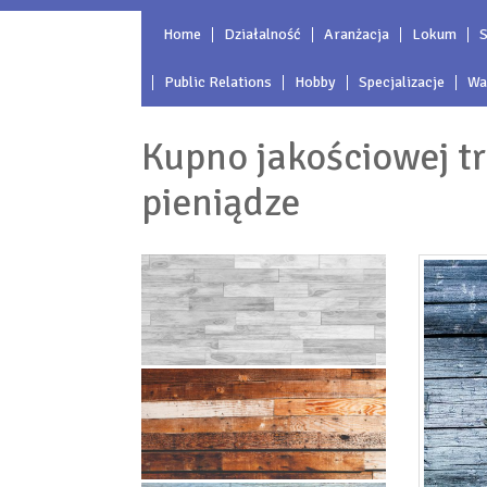
Home
Działalność
Aranżacja
Lokum
S
Public Relations
Hobby
Specjalizacje
Wa
Kupno jakościowej t
pieniądze