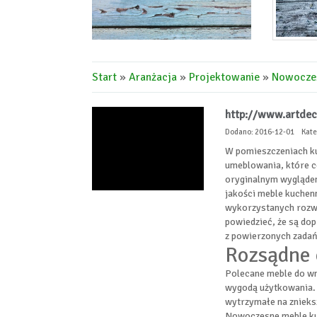
Start
»
Aranżacja
»
Projektowanie
»
Nowocześ
http://www.artdec
Dodano: 2016-12-01
Kate
W pomieszczeniach ku
umeblowania, które ce
oryginalnym wyglądem.
jakości meble kuchen
wykorzystanych rozw
powiedzieć, że są do
z powierzonych zadań
Rozsądne 
Polecane meble do wn
wygodą użytkowania. 
wytrzymałe na znieksz
Nowoczesne meble ku