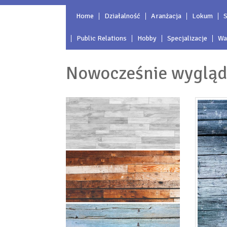
Home
Działalność
Aranżacja
Lokum
S
Public Relations
Hobby
Specjalizacje
Wa
Nowocześnie wygląd