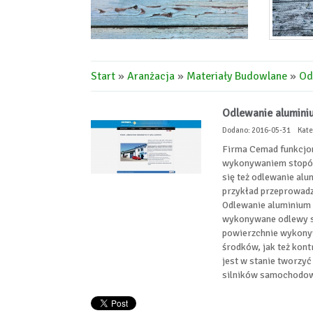
Start
»
Aranżacja
»
Materiały Budowlane
»
Od
Odlewanie aluminiu
Dodano: 2016-05-31
Kate
Firma Cemad funkcjonu
wykonywaniem stopów 
się też odlewanie alu
przykład przeprowadz
Odlewanie aluminium 
wykonywane odlewy są
powierzchnie wykony
środków, jak też kon
jest w stanie tworzy
silników samochodowy