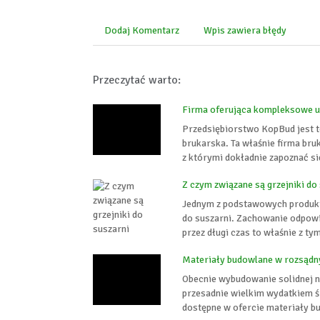
Dodaj Komentarz
Wpis zawiera błędy
Przeczytać warto:
Firma oferująca kompleksowe u
Przedsiębiorstwo KopBud jest t
brukarska. Ta właśnie firma bru
z którymi dokładnie zapoznać się
Z czym związane są grzejniki do
Jednym z podstawowych produktów
do suszarni. Zachowanie odpowi
przez długi czas to właśnie z ty
Materiały budowlane w rozsądn
Obecnie wybudowanie solidnej n
przesadnie wielkim wydatkiem śr
dostępne w ofercie materiały b