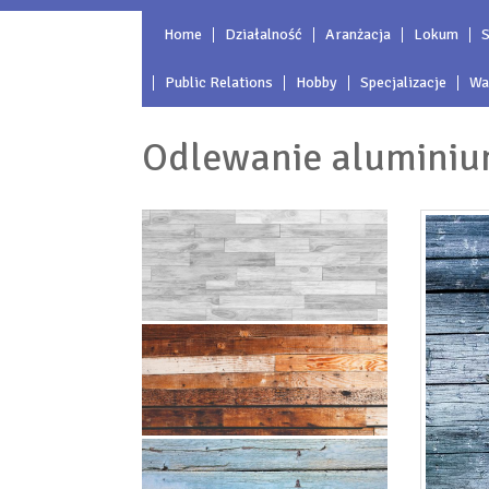
Home
Działalność
Aranżacja
Lokum
S
Public Relations
Hobby
Specjalizacje
Wa
Odlewanie aluminium