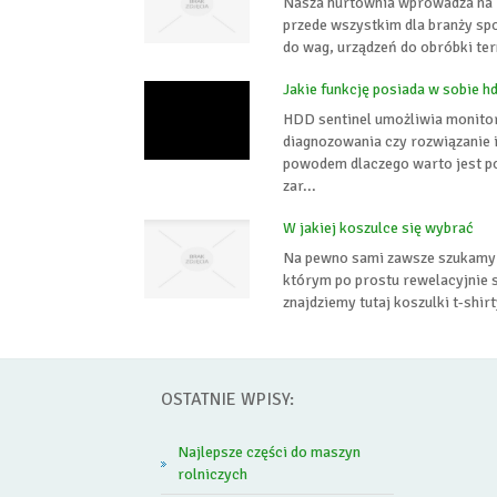
Nasza hurtownia wprowadza na r
przede wszystkim dla branży sp
do wag, urządzeń do obróbki ter
Jakie funkcję posiada w sobie hd
HDD sentinel umożliwia monitor
diagnozowania czy rozwiązanie
powodem dlaczego warto jest p
zar...
W jakiej koszulce się wybrać
Na pewno sami zawsze szukamy dl
którym po prostu rewelacyjnie s
znajdziemy tutaj koszulki t-sh
OSTATNIE WPISY:
Najlepsze części do maszyn
rolniczych