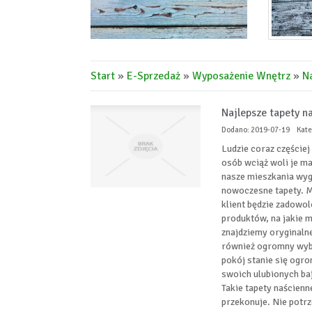
Start
»
E-Sprzedaż
»
Wyposażenie Wnętrz
»
Na
Najlepsze tapety n
Dodano: 2019-07-19
Kate
Ludzie coraz częście
osób wciąż woli je ma
nasze mieszkania wygl
nowoczesne tapety. M
klient będzie zadowo
produktów, na jakie m
znajdziemy oryginalne 
również ogromny wybó
pokój stanie się ogro
swoich ulubionych ba
Takie tapety naścienn
przekonuje. Nie potrz