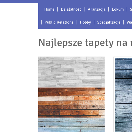
Home
Działalność
Aranżacja
Lokum
S
Public Relations
Hobby
Specjalizacje
Wa
Najlepsze tapety na