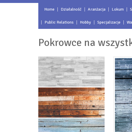
Home
Działalność
Aranżacja
Lokum
S
Public Relations
Hobby
Specjalizacje
Wa
Pokrowce na wszystk