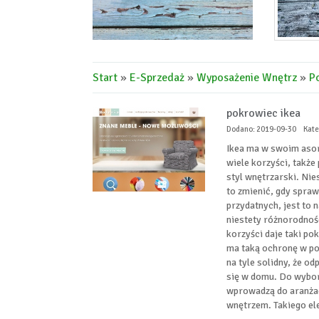
Start
»
E-Sprzedaż
»
Wyposażenie Wnętrz
»
P
pokrowiec ikea
Dodano: 2019-09-30
Kate
Ikea ma w swoim asor
wiele korzyści, takż
styl wnętrzarski. Ni
to zmienić, gdy spraw
przydatnych, jest to 
niestety różnorodnośc
korzyści daje taki po
ma taką ochronę w po
na tyle solidny, że o
się w domu. Do wyboru
wprowadzą do aranżac
wnętrzem. Takiego el