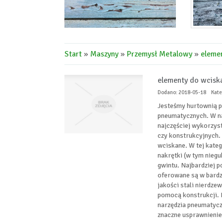
Start
»
Maszyny
»
Przemysł Metalowy
»
elemen
elementy do wciska
Dodano: 2018-05-18
Kate
Jesteśmy hurtownią 
pneumatycznych. W na
najczęściej wykorzy
czy konstrukcyjnych. 
wciskane. W tej kateg
nakrętki (w tym niegu
gwintu. Najbardziej p
oferowane są w bardz
jakości stali nierdz
pomocą konstrukcji. N
narzędzia pneumatycz
znaczne usprawnienie