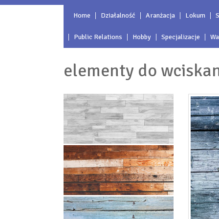
Home
Działalność
Aranżacja
Lokum
S
Public Relations
Hobby
Specjalizacje
Wa
elementy do wciskani