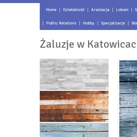
Home
Działalność
Aranżacja
Lokum
S
Public Relations
Hobby
Specjalizacje
Wa
Żaluzje w Katowicac