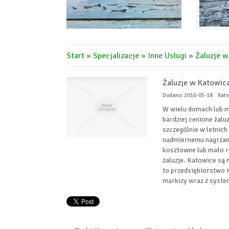
Start
»
Specjalizacje
»
Inne Usługi
»
Żaluzje w
Żaluzje w Katowica
Dodano: 2016-05-18
Kate
W wielu domach lub mi
bardziej cenione żalu
szczególnie w letnich
nadmiernemu nagrzani
kosztowne lub mało r
żaluzje. Katowice są 
to przedsiębiorstwo Kr
markizy wraz z system