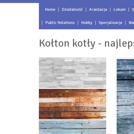
Home
Działalność
Aranżacja
Lokum
S
Public Relations
Hobby
Specjalizacje
Wa
Kołton kotły - najle