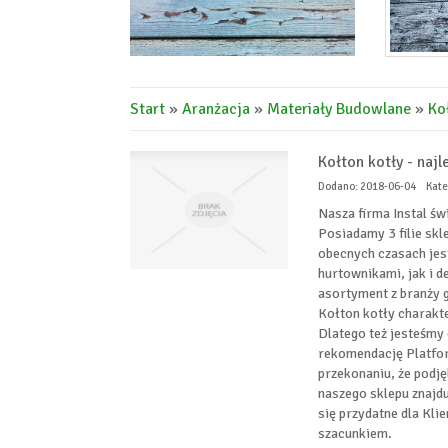
Start
»
Aranżacja
»
Materiały Budowlane
»
Ko
Kołton kotły - najl
Dodano: 2018-06-04
Kate
Nasza firma Instal św
Posiadamy 3 filie skl
obecnych czasach jes
hurtownikami, jak i d
asortyment z branży g
Kołton kotły charakte
Dlatego też jesteśmy 
rekomendację Platfo
przekonaniu, że podj
naszego sklepu znajd
się przydatne dla Kl
szacunkiem.