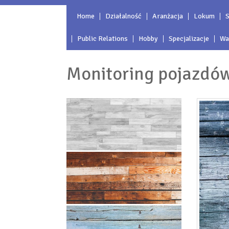
Home
Działalność
Aranżacja
Lokum
S
Public Relations
Hobby
Specjalizacje
Wa
Monitoring pojazdów