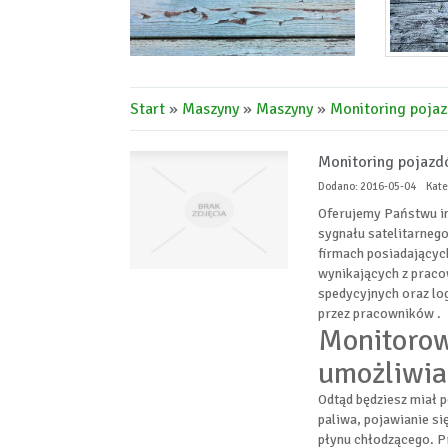
Start
»
Maszyny
»
Maszyny
»
Monitoring pojaz
Monitoring pojazd
Dodano: 2016-05-04
Kate
Oferujemy Państwu i
sygnału satelitarneg
firmach posiadającyc
wynikających z praco
spedycyjnych oraz lo
przez pracowników .
Monitorow
umożliwia
Odtąd będziesz miał p
paliwa, pojawianie si
płynu chłodzącego. Pr